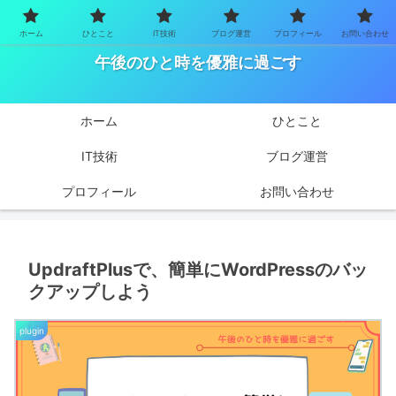
ホーム
ひとこと
IT技術
ブログ運営
プロフィール
お問い合わせ
ふとした時に幸せな気持ちにしたい
午後のひと時を優雅に過ごす
ホーム
ひとこと
IT技術
ブログ運営
プロフィール
お問い合わせ
UpdraftPlusで、簡単にWordPressのバッ
クアップしよう
plugin