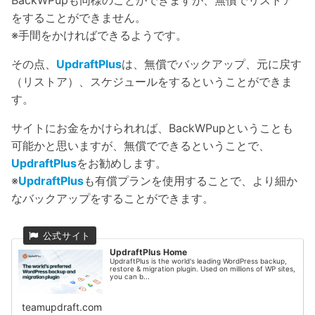
をすることができません。
※手間をかければできるようです。
その点、
UpdraftPlus
は、無償でバックアップ、元に戻す
（リストア）、スケジュールをするということができま
す。
サイトにお金をかけられれば、BackWPupということも
可能かと思いますが、無償でできるということで、
UpdraftPlus
をお勧めします。
※
UpdraftPlus
も有償プランを使用することで、より細か
なバックアップをすることができます。
UpdraftPlus Home
UpdraftPlus is the world's leading WordPress backup,
restore & migration plugin. Used on millions of WP sites,
you can b...
teamupdraft.com